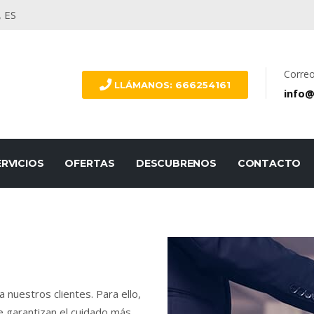
 ES
Corre
LLÁMANOS: 666254161
info@
ERVICIOS
OFERTAS
DESCUBRENOS
CONTACTO
nuestros clientes. Para ello,
 garantizan el cuidado más